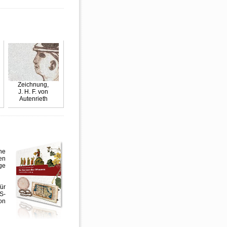
Zeichnung,
J. H. F. von
Autenrieth
ne
en
ge
ür
S-
on