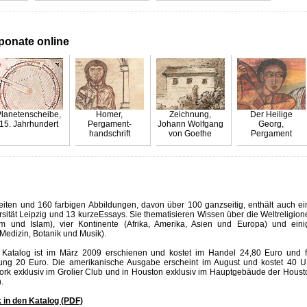
ponate online
lanetenscheibe,
Homer,
Zeichnung,
Der Heilige
15. Jahrhundert
Pergament-
Johann Wolfgang
Georg,
handschrift
von Goethe
Pergament
eiten und 160 farbigen Abbildungen, davon über 100 ganzseitig, enthält auch ei
sität Leipzig und 13 kurzeEssays. Sie thematisieren Wissen über die Weltreligion
um und Islam), vier Kontinente (Afrika, Amerika, Asien und Europa) und eini
 Medizin, Botanik und Musik).
 Katalog ist im März 2009 erschienen und kostet im Handel 24,80 Euro und f
lung 20 Euro. Die amerikanische Ausgabe erscheint im August und kostet 40 U
 York exklusiv im Grolier Club und in Houston exklusiv im Hauptgebäude der Houst
.
k in den Katalog (PDF)