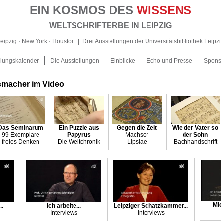
EIN KOSMOS DES
WISSENS
WELTSCHRIFTERBE IN LEIPZIG
eipzig · New York · Houston
|
Drei Ausstellungen der Universitätsbibliothek Leipz
llungskalender
Die Ausstellungen
Einblicke
Echo und Presse
Spons
smacher im Video
Das Seminarum
Ein Puzzle aus
Gegen die Zeit
Wie der Vater so
99 Exemplare
Papyrus
Machsor
der Sohn
freies Denken
Die Weltchronik
Lipsiae
Bachhandschrift
Mic
..
Ich arbeite...
Leipziger Schatzkammer...
Interviews
Interviews